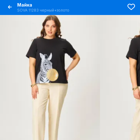
Майка
SOVA 11283 черный+золото