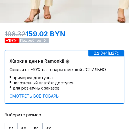
196.32
159.02 BYN
-19%
Подробнее
2д
13ч
41м
27c
Жаркие дни на Ramonki! ☀️
Скидки от -10% на товары с меткой #СТИЛЬНО
* примерка доступна
* наложенный платёж доступен
* для розничных заказов
СМОТРЕТЬ ВСЕ ТОВАРЫ
Выберите размер
54
56
58
60