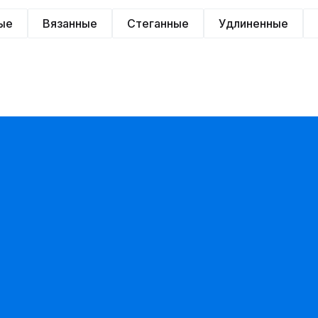
ые
Вязанные
Стеганные
Удлиненные