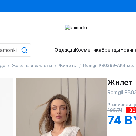
Одежда
Косметика
Бренды
Новин
да
Жакеты и жилеты
Жилеты
Romgil РВ0399-АК4 мо
Жилет
Romgil РВ0
Розничная ц
105.71
-3
74 