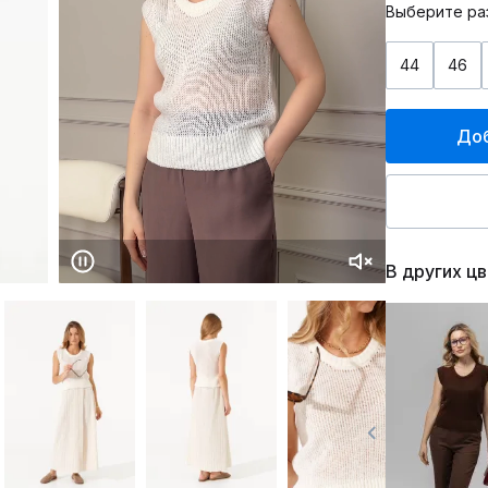
Выберите ра
44
46
Доб
В других ц