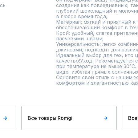
сь
создания как повседневных, так
глубокий шоколадный и молочны
в любое время года;

Материал: мягкий и приятный к 
обеспечивающий комфорт в тече
Крой: удобный, слегка притален
плечевыми швами;

Универсальность: легко комбини
джинсами, подходит для различн
Идеальный выбор для тех, кто ц
качество!Уход: Рекомендуется 
при температуре не выше 30°C.
виде, избегая прямых солнечных 
Обновите свой стиль с нашим ж
комфортом и элегантностью ка
Все товары Romgil
Все