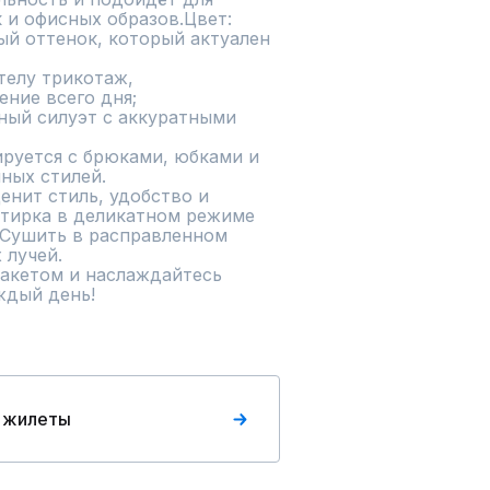
 и офисных образов.Цвет: 
й оттенок, который актуален 
телу трикотаж, 
ние всего дня;

ный силуэт с аккуратными 
руется с брюками, юбками и 
ых стилей.

енит стиль, удобство и 
стирка в деликатном режиме 
 Сушить в расправленном 
лучей.

акетом и наслаждайтесь 
ждый день!
 жилеты