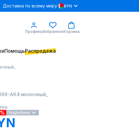
Доставка по всему миру
BYN
Профиль
Избранное
Корзина
ки
Помощь
Распродажа
лочный_
399-АК4 молочный_
ена:
0%
Подробнее
BYN