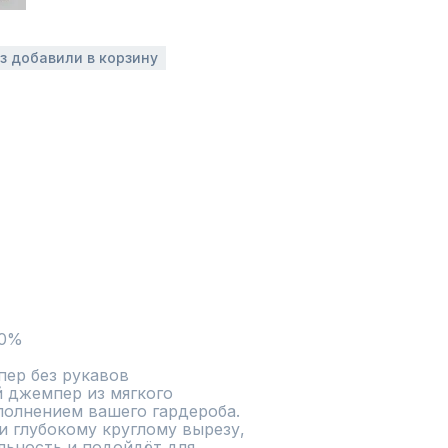
аз добавили в корзину
10%
ер без рукавов

 джемпер из мягкого 
олнением вашего гардероба. 
 глубокому круглому вырезу, 
ьность и подойдёт для 