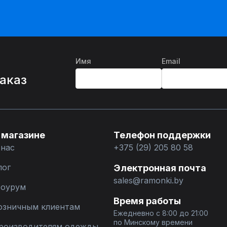
Имя
Email
%
заказ
 магазине
Телефон поддержки
 нас
+375 (29) 205 80 58
лог
Электронная почта
sales@ramonki.by
оурум
Время работы
озничным клиентам
Ежедневно с 8:00 до 21:00
по Минскому времени
роизводителям одежды