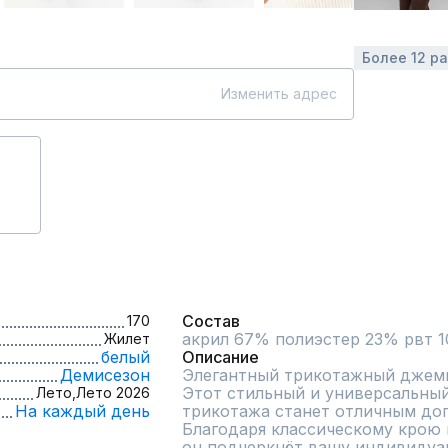
Более 12 р
Изменить адрес
Состав
170
акрил 67% полиэстер 23% рвт 
Жилет
белый
Описание
Демисезон
Элегантный трикотажный джемп
Этот стильный и универсальный
Лето,
Лето 2026
На каждый день
трикотажа станет отличным доп
Благодаря классическому крою и
он подчеркнёт вашу индивидуал