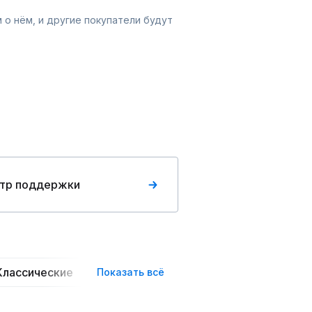
 о нём, и другие покупатели будут
тр поддержки
Классические
Пышные
Вечерние
Повседн
Показать всё