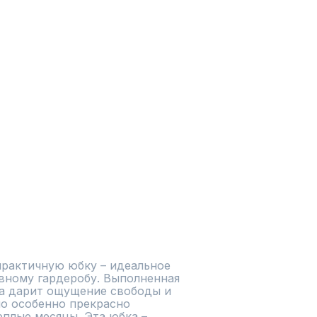
рактичную юбку – идеальное 
ному гардеробу. Выполненная 
на дарит ощущение свободы и 
о особенно прекрасно 
плые месяцы. Эта юбка – 