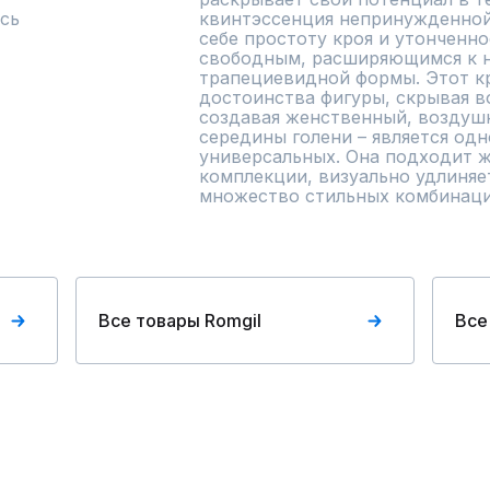
сь
квинтэссенция непринужденной 
себе простоту кроя и утонченно
свободным, расширяющимся к ни
трапециевидной формы. Этот кр
достоинства фигуры, скрывая в
создавая женственный, воздушн
середины голени – является одн
универсальных. Она подходит ж
комплекции, визуально удлиняет
множество стильных комбинаци
Все товары Romgil
Все