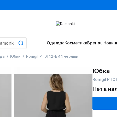
Одежда
Косметика
Бренды
Новин
да
Юбки
Romgil РТ0142-ВИ4 черный
Юбка
Romgil РТ0
Нет в на