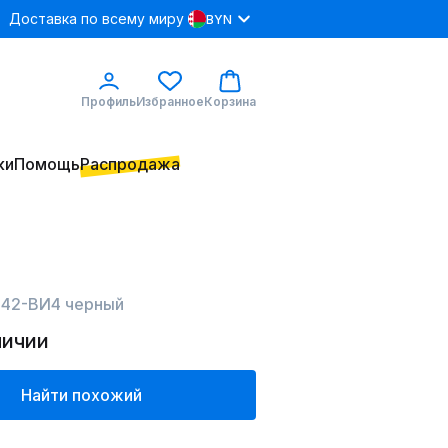
Доставка по всему миру
BYN
Профиль
Избранное
Корзина
ки
Помощь
Распродажа
142-ВИ4 черный
личии
Найти похожий