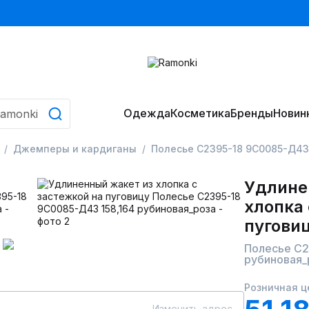
Одежда
Косметика
Бренды
Новин
Джемперы и кардиганы
Полесье С2395-18 9С0085-Д43 
Удлине
хлопка 
пугови
Полесье С2
рубиновая_
Розничная ц
Изменить адрес