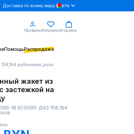
Доставка по всему миру
BYN
Профиль
Избранное
Корзина
ки
Помощь
Распродажа
158,164 рубиновая_роза
нный жакет из
с застежкой на
цу
395-18 9С0085-Д43 158,164
роза
ена: