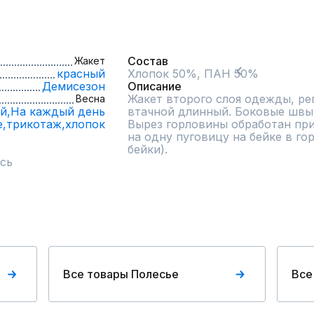
Состав
Жакет
красный
Демисезон
Описание
Жакет второго слоя одежды, рег
Весна
й,
На каждый день
втачной длинный. Боковые швы 
е,
трикотаж,
хлопок
Вырез горловины обработан при
на одну пуговицу на бейке в го
бейки).
сь
Все товары Полесье
Все