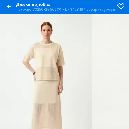
Джемпер, юбка
Полесье С0250-25 5С2301-Д43 158,164 сафари+суровый