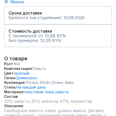
Минск
Сроки доставки
Белпочта (на отделение): 16.08.2026
Стоимость доставки
С примеркой: от 10,68 BYN
Без примерки: 10,59 BYN
О товаре
Рост
164
Комплектация
Пальто
Цвет
красный
Сезон
Демисезон
Коллекция
*Осень 2024*,
Осень-Зима
Стиль
На каждый день
Материал
пальтовая ткань,
шерсть
Состав
33% шерсть 20% вискоза 47% полиэстер
Описание
Свободное пальто-халат длины макси. Детали: 
прямой силуэт, спущенная линия плеча, перед с 