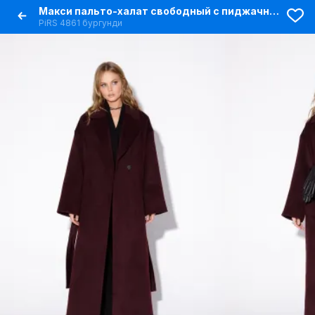
Макси пальто-халат свободный с пиджачным воротником и двубортной застежкой
PiRS 4861 бургунди