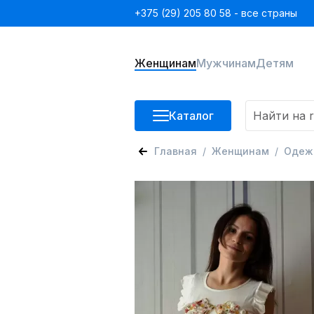
+375 (29) 205 80 58 - все страны
Женщинам
Мужчинам
Детям
Каталог
Главная
Женщинам
Одеж