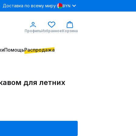
Доставка по всему миру
BYN
Профиль
Избранное
Корзина
ки
Помощь
Распродажа
укавом для летних