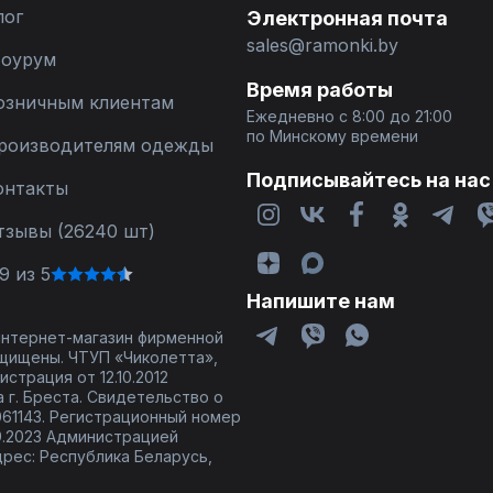
лог
Электронная почта
sales@ramonki.by
оурум
Время работы
озничным клиентам
Ежедневно с 8:00 до 21:00
по Минскому времени
роизводителям одежды
Подписывайтесь на нас
онтакты
тзывы (26240 шт)
9 из 5
Напишите нам
 интернет-магазин фирменной
щищены. ЧТУП «Чиколетта»,
страция от 12.10.2012
 г. Бреста. Свидетельство о
61143. Регистрационный номер
9.2023 Администрацией
дрес: Республика Беларусь,