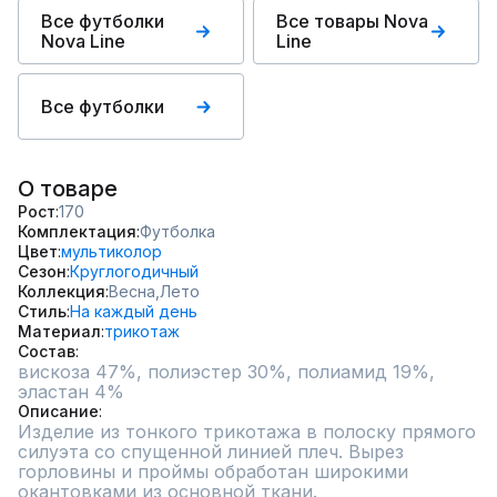
Все футболки
Все товары Nova
Nova Line
Line
Все футболки
О товаре
Рост
170
Комплектация
Футболка
Цвет
мультиколор
Сезон
Круглогодичный
Коллекция
Весна,
Лето
Стиль
На каждый день
Материал
трикотаж
Состав
вискоза 47%, полиэстер 30%, полиамид 19%, 
эластан 4%
Описание
Изделие из тонкого трикотажа в полоску прямого 
силуэта со спущенной линией плеч. Вырез 
горловины и проймы обработан широкими 
окантовками из основной ткани.