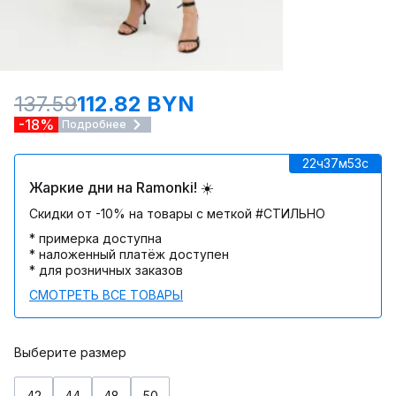
137.59
112.82 BYN
-18%
Подробнее
22ч
37м
53c
Жаркие дни на Ramonki! ☀️
Скидки от -10% на товары с меткой #СТИЛЬНО
* примерка доступна
* наложенный платёж доступен
* для розничных заказов
СМОТРЕТЬ ВСЕ ТОВАРЫ
Выберите размер
42
44
48
50