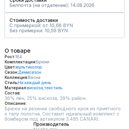
Сроки доставки
Белпочта (на отделение): 14.08.2026
Стоимость доставки
С примеркой: от 10,68 BYN
Без примерки: 10,59 BYN
О товаре
Рост
164
Комплектация
Брюки
Цвет
мультиколор
Сезон
Демисезон
Коллекция
Весна
Стиль
На каждый день
Материал
вискоза,
текстиль
Состав
36% лён, 25% вискоза, 39% район
Описание
Брюки на резинке свободного кроя из приятного 
к телу полотна. Составит идеальный комплект с 
бомбером под артикулом 3.495 CANARI.
Производитель