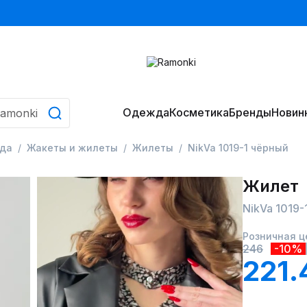
Одежда
Косметика
Бренды
Новин
да
Жакеты и жилеты
Жилеты
NikVa 1019-1 чёрный
Жилет
NikVa 1019-
Розничная ц
246
-10%
221.