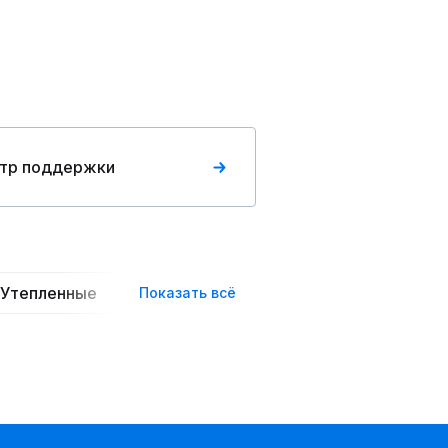
тр поддержки
Утепленные
С капюшоном
На пуговицах
Показать всё