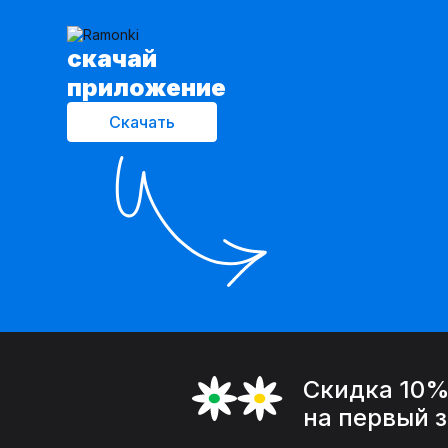
cкачай
приложение
Скачать
Скидка 10
на первый 