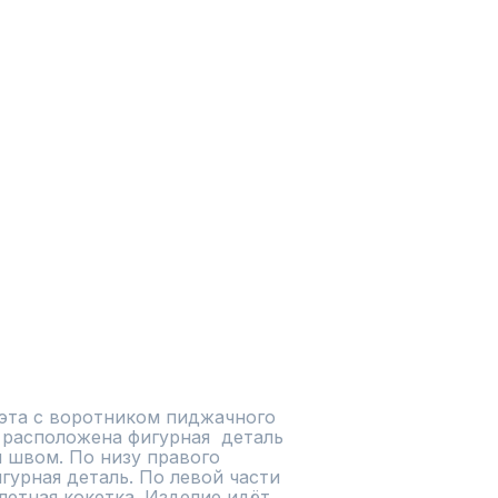
эта с воротником пиджачного 
расположена фигурная  деталь  
 швом. По низу правого 
гурная деталь. По левой части 
летная кокетка. Изделие идёт 