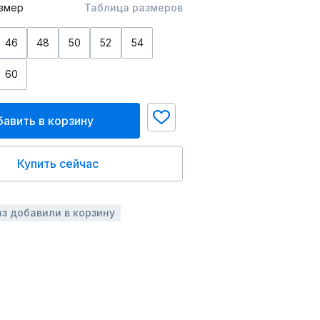
змер
Таблица размеров
46
48
50
52
54
60
авить в корзину
Купить сейчас
аз добавили в корзину