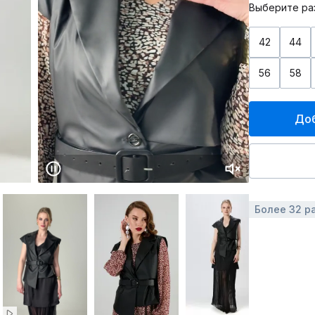
Выберите ра
42
44
56
58
Доб
Более 32 р