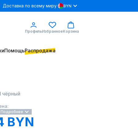
Доставка по всему миру
BYN
Профиль
Избранное
Корзина
ки
Помощь
Распродажа
1 чёрный
ена:
Подробнее
4 BYN