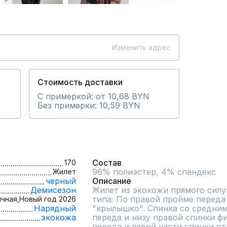
Изменить адрес
Стоимость доставки
С примеркой: от 10,68 BYN
Без примерки: 10,59 BYN
Состав
170
96% полиэстер, 4% спандекс
Жилет
черный
Описание
Демисезон
Жилет из экокожи прямого силу
типа. По правой пройме переда 
чная,
Новый год 2026
Нарядный
"крылышко". Спинка со средним
экокожа
переда и низу правой спинки фи
переда и левой части спинки от