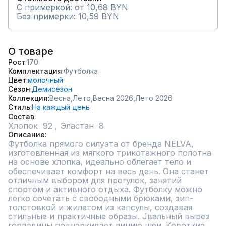
С примеркой: от 10,68 BYN
Без примерки: 10,59 BYN
О товаре
Рост
170
Комплектация
Футболка
Цвет
молочный
Сезон
Демисезон
Коллекция
Весна,
Лето,
Весна 2026,
Лето 2026
Стиль
На каждый день
Состав
Описание
Футболка прямого силуэта от бренда NELVA, 
изготовленная из мягкого трикотажного полотна 
на основе хлопка, идеально облегает тело и 
обеспечивает комфорт на весь день. Она станет 
отличным выбором для прогулок, занятий 
спортом и активного отдыха. Футболку можно 
легко сочетать с свободными брюками, зип-
толстовкой и жилетом из капсулы, создавая 
стильные и практичные образы. Jвальный вырез 
горловины подчеркивает линию шеи. Короткие 