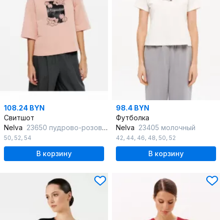
108.24 BYN
98.4 BYN
Свитшот
Футболка
Nelva
23650 пудрово-розовый
Nelva
23405 молочный
50
,
52
,
54
42
,
44
,
46
,
48
,
50
,
52
В корзину
В корзину