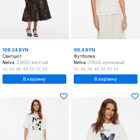
108.24 BYN
98.4 BYN
Свитшот
Футболка
Nelva
23650 желтый
Nelva
23645 кремовый
42
,
44
,
46
,
48
,
50
,
52
,
54
42
,
44
,
46
,
48
,
50
,
52
,
54
В корзину
В корзину