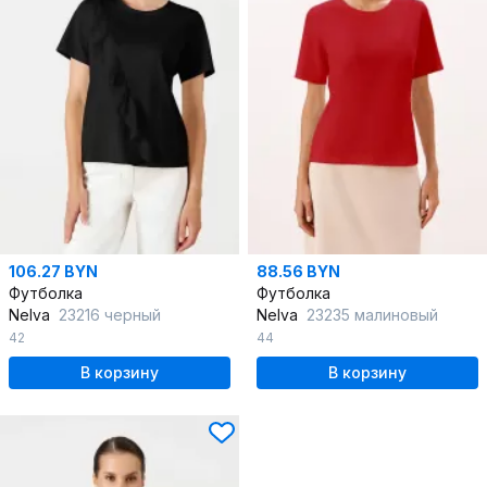
106.27 BYN
88.56 BYN
Футболка
Футболка
Nelva
23216 черный
Nelva
23235 малиновый
42
44
В корзину
В корзину