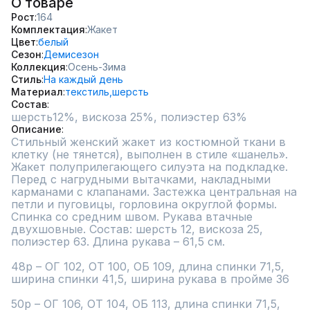
О товаре
Рост
164
Комплектация
Жакет
Цвет
белый
Сезон
Демисезон
Коллекция
Осень-Зима
Стиль
На каждый день
Материал
текстиль,
шерсть
Состав
шерсть12%, вискоза 25%, полиэстер 63%
Описание
Стильный женский жакет из костюмной ткани в 
клетку (не тянется), выполнен в стиле «шанель». 
Жакет полуприлегающего силуэта на подкладке. 
Перед с нагрудными вытачками, накладными 
карманами с клапанами. Застежка центральная на 
петли и пуговицы, горловина округлой формы. 
Спинка со средним швом. Рукава втачные 
двухшовные. Состав: шерсть 12, вискоза 25, 
полиэстер 63. Длина рукава – 61,5 см.

48р – ОГ 102, ОТ 100, ОБ 109, длина спинки 71,5, 
ширина спинки 41,5, ширина рукава в пройме 36

50р – ОГ 106, ОТ 104, ОБ 113, длина спинки 71,5, 