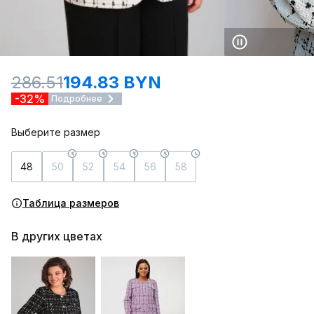
286.51
194.83 BYN
-32%
Подробнее
Выберите размер
48
50
52
54
56
58
Таблица размеров
В других цветах