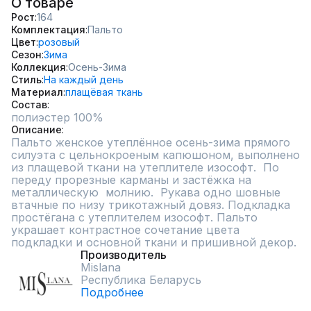
О товаре
Рост
164
Комплектация
Пальто
Цвет
розовый
Сезон
Зима
Коллекция
Осень-Зима
Стиль
На каждый день
Материал
плащёвая ткань
Состав
полиэстер 100%
Описание
Пальто женское утеплённое осень-зима прямого 
силуэта с цельнокроеным капюшоном, выполнено 
из плащевой ткани на утеплителе изософт.  По 
переду прорезные карманы и застёжка на 
металлическую  молнию.  Рукава одно шовные 
втачные по низу трикотажный довяз. Подкладка 
простёгана с утеплителем изософт. Пальто 
украшает контрастное сочетание цвета 
подкладки и основной ткани и пришивной декор.
Производитель
Mislana
Республика Беларусь
Подробнее