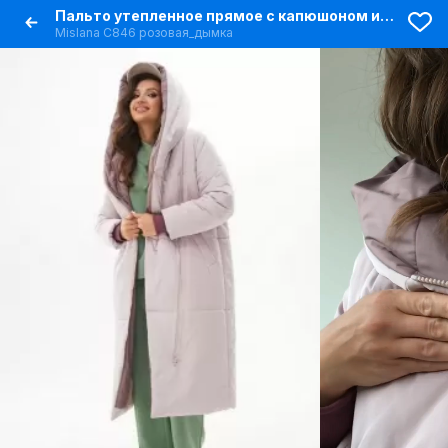
Пальто утепленное прямое с капюшоном из плащевой ткани
Mislana С846 розовая_дымка