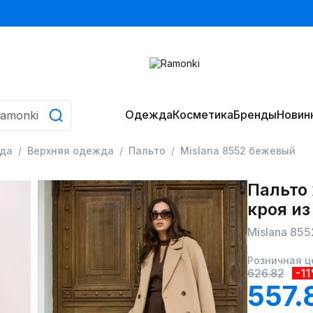
Одежда
Косметика
Бренды
Новин
да
Верхняя одежда
Пальто
Mislana 8552 бежевый
Пальто
кроя из
Mislana 85
Розничная ц
626.82
-1
557.