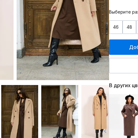
Выберите ра
46
48
Доб
В других ц