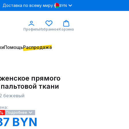
Доставка по всему миру
BYN
Профиль
Избранное
Корзина
ки
Помощь
Распродажа
 женское прямого
 пальтовой ткани
52 бежевый
ена:
1%
Подробнее
87 BYN