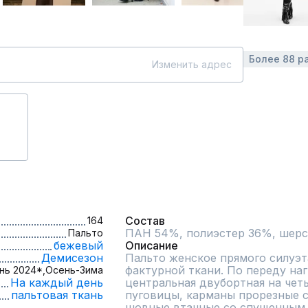
Более 88 р
Изменить адрес
Состав
164
Пальто
бежевый
Описание
Демисезон
Пальто женское прямого силуэт
фактурной ткани. По переду наг
нь 2024*,
Осень-Зима
На каждый день
центральная двубортная на четы
пальтовая ткань
пуговицы, карманы прорезные с 
шовные втачные со спущенным 