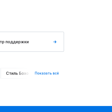
тр поддержки
Стиль Бохо
Элегантные
Оверсайз
Сте
Показать всё