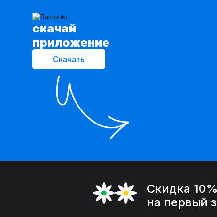
cкачай
приложение
Скачать
Скидка 10
на первый 