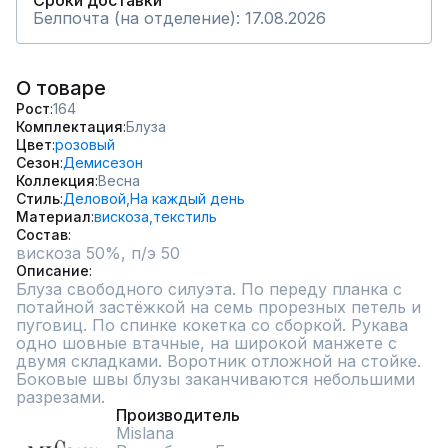
Сроки доставки
Белпочта (на отделение): 17.08.2026
О товаре
Рост
164
Комплектация
Блуза
Цвет
розовый
Сезон
Демисезон
Коллекция
Весна
Стиль
Деловой,
На каждый день
Материал
вискоза,
текстиль
Состав
вискоза 50%, п/э 50
Описание
Блуза свободного силуэта. По переду планка с 
потайной застёжкой на семь прорезных петель и 
пуговиц. По спинке кокетка со сборкой. Рукава 
одно шовные втачные, на широкой манжете с 
двумя складками. Воротник отложной на стойке. 
Боковые швы блузы заканчиваются небольшими 
разрезами.
Производитель
Mislana