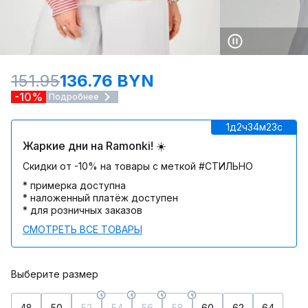
151.95
136.76 BYN
-10%
Подробнее
1д
2ч
34м
23c
Жаркие дни на Ramonki! ☀️
Скидки от -10% на товары с меткой #СТИЛЬНО
* примерка доступна
* наложенный платёж доступен
* для розничных заказов
СМОТРЕТЬ ВСЕ ТОВАРЫ
Выберите размер
48
50
52
54
56
58
60
62
64