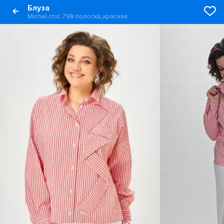
Блуза
Michel chic 798 полоска_красная