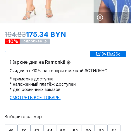
194.83
175.34 BYN
-10%
Подробнее
1д
19ч
13м
26c
Жаркие дни на Ramonki! ☀️
Скидки от -10% на товары с меткой #СТИЛЬНО
* примерка доступна
* наложенный платёж доступен
* для розничных заказов
СМОТРЕТЬ ВСЕ ТОВАРЫ
Выберите размер
48
50
52
54
56
58
60
62
64