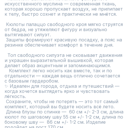
искусственного муслина — современная ткань, 
которая хорошо пропускает воздух, не прилипает 
к телу, быстро сохнет и практически не мнётся.

 Кюлоты палаццо свободного кроя мягко струятся 
от бедра, не утяжеляют фигуру и визуально 
вытягивают силуэт.  

 Защипы формируют красивую посадку, а пояс на 
резинке обеспечивает комфорт в течение дня.

  Топ свободного силуэта не сковывает движения 
и украшен выразительной вышивкой, которая 
делает образ акцентным и запоминающимся.

   Комплект легко носить как вместе, так и по 
отдельности — каждая вещь отлично сочетается 
с базовым гардеробом.

✨ Идеален для города, отдыха и путешествий — 
когда хочется выглядеть ярко и чувствовать 
лёгкость.

 Сохраните, чтобы не потерять — это тот самый 
комплект, который вы будете носить всё лето.

 Длина блузы по спинке —  60 см +/- 2-3 см, длина 
кюлот по шаговому шву 55 см +/- 1-2 см, длина по 
боковому шву —  86 см +/- 1-2 см. Изделие 
подойдет на рост 170 см