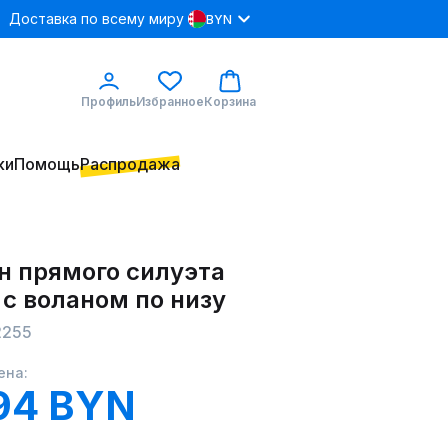
Доставка по всему миру
BYN
Профиль
Избранное
Корзина
ки
Помощь
Распродажа
н прямого силуэта
 с воланом по низу
2255
ена:
94 BYN