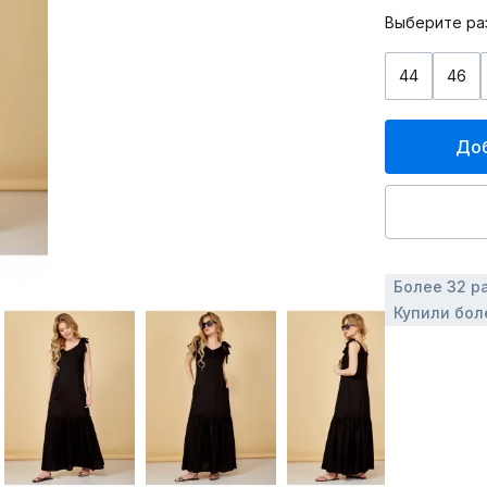
Выберите ра
44
46
Доб
Более 32 р
Купили бол