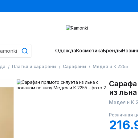
Одежда
Косметика
Бренды
Новин
да
Платья и сарафаны
Сарафаны
Медея и К 2255
Сарафа
из льна
Медея и К 
Розничная ц
216.