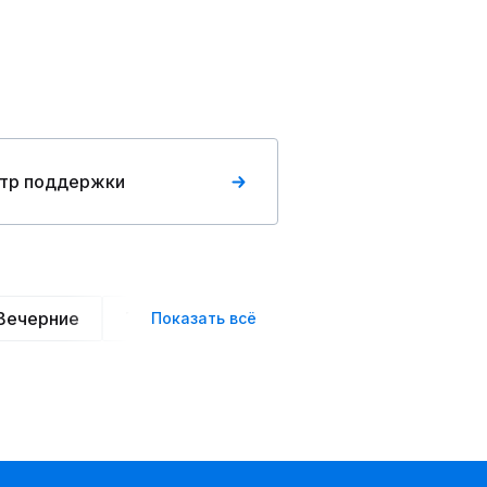
тр поддержки
Вечерние
Трикотажные
Хлопковые
Шифо
Показать всё