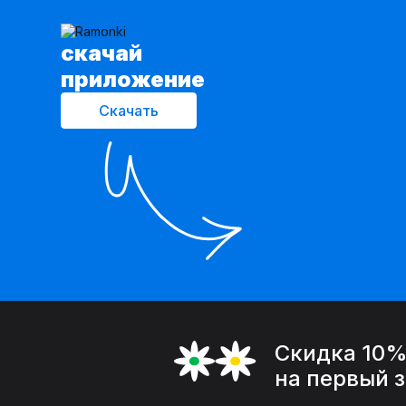
cкачай
приложение
Скачать
Скидка 10
на первый 