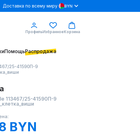
Доставка по всему миру
BYN
Профиль
Избранное
Корзина
ки
Помощь
Распродажа
3467/25-41590П-9
тка_виши
а
lle 113467/25-41590П-9
_клетка_виши
ена:
98 BYN