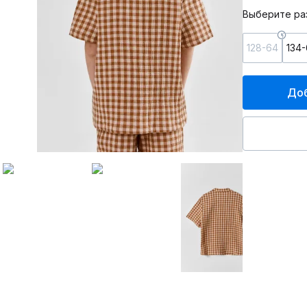
Выберите ра
128-64
134
Доб