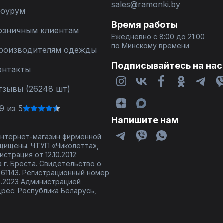
sales@ramonki.by
оурум
Время работы
озничным клиентам
Ежедневно с 8:00 до 21:00
по Минскому времени
роизводителям одежды
Подписывайтесь на нас
онтакты
тзывы (26248 шт)
9 из 5
Напишите нам
 интернет-магазин фирменной
щищены. ЧТУП «Чиколетта»,
страция от 12.10.2012
 г. Бреста. Свидетельство о
61143. Регистрационный номер
9.2023 Администрацией
дрес: Республика Беларусь,