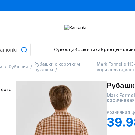
Одежда
Косметика
Бренды
Новин
Рубашки с коротким
Mark Formelle 11
м
Рубашки
рукавом
коричневая_кле
Рубашк
Mark Forme
коричневая
Розничная ц
39.