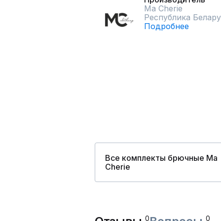
Ma Сherie
Республика Белару
Подробнее
Все комплекты брючные Ma
Сherie
0
0