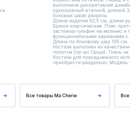
выполнена декоративная дизайн
сь
одношовный втачной, длиной 3/4
боковых швах разрезы.

Длина изделия 62,5 см, длина ру
Брюки классические. Пояс прита
застежка-гульфик на молнию и п
функциональными карманами с 
Длина по боковому шву 105 см.

Костюм выполнен из качественн
полотна (пр-во Орша). Ткань не т
Костюм для повседневного испо
приобрести раздельно. Модель 1
Все товары Ma Сherie
Все