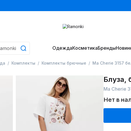
Одежда
Косметика
Бренды
Новин
да
Комплекты
Комплекты брючные
Ma Сherie 3157 б
Блуза,
Ma Сherie 
Нет в на