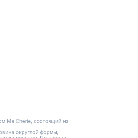
 Ma Cherie, состоящий из 
овина округлой формы, 
пинка цельные. По переду 