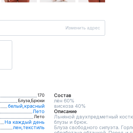
Изменить адрес
Состав
170
лён 60%

Блуза,
Брюки
белый,
красный
вискоза 40%
Лето
Описание
Льняной двухпредметный костюм
Лето
На каждый день
блузы и брюк.

лен,
текстиль
Блуза свободного силуэта. Горл
обработана обтачкой. Перед и с