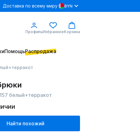
Доставка по всему миру
BYN
Профиль
Избранное
Корзина
ки
Помощь
Распродажа
елый+терракот
 брюки
3157 белый+терракот
личии
Найти похожий