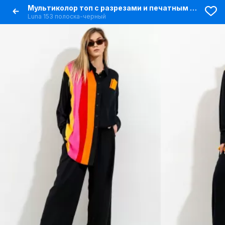
Мультиколор топ с разрезами и печатным принтом
Luna 153 полоска-черный