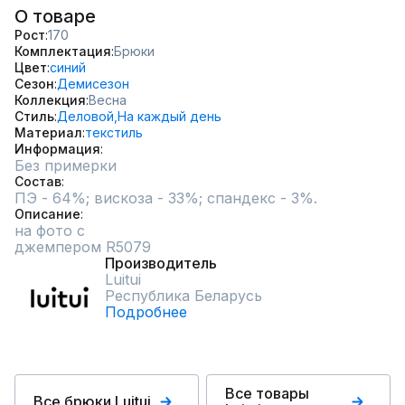
О товаре
Рост
170
Комплектация
Брюки
Цвет
синий
Сезон
Демисезон
Коллекция
Весна
Стиль
Деловой,
На каждый день
Материал
текстиль
Информация
Без примерки
Состав
ПЭ - 64%; вискоза - 33%; спандекс - 3%.
Описание
на фото с 

джемпером R5079
Производитель
Luitui
Республика Беларусь
Подробнее
Все товары
Все брюки Luitui