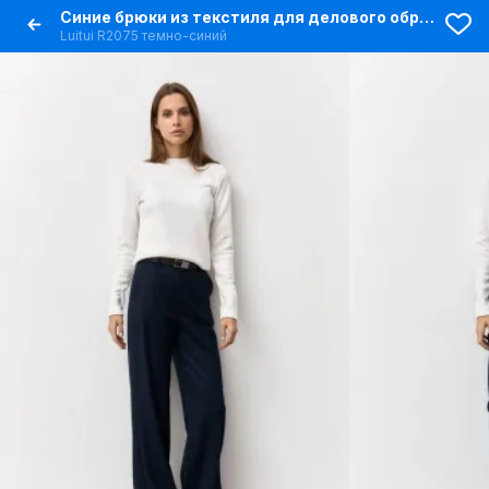
Синие брюки из текстиля для делового образа
Luitui R2075 темно-синий