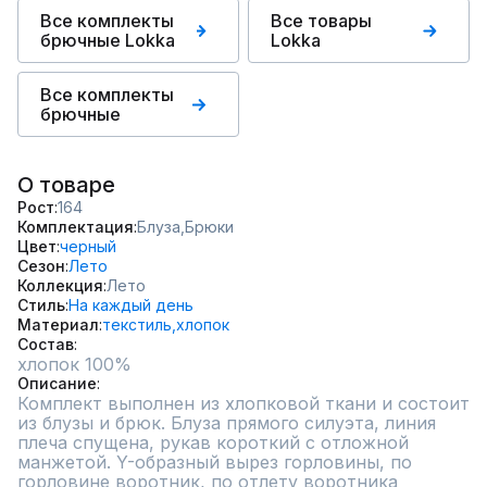
Все комплекты
Все товары
брючные Lokka
Lokka
Все комплекты
брючные
О товаре
Рост
164
Комплектация
Блуза,
Брюки
Цвет
черный
Сезон
Лето
Коллекция
Лето
Стиль
На каждый день
Материал
текстиль,
хлопок
Состав
хлопок 100%
Описание
Комплект выполнен из хлопковой ткани и состоит 
из блузы и брюк. Блуза прямого силуэта, линия 
плеча спущена, рукав короткий с отложной 
манжетой. Y-образный вырез горловины, по 
горловине воротник, по отлету воротника 