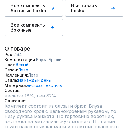
Все комплекты
Все товары
брючные Lokka
Lokka
Все комплекты
брючные
О товаре
Рост
164
Комплектация
Блуза,
Брюки
Цвет
белый
Сезон
Лето
Коллекция
Лето
Стиль
На каждый день
Материал
вискоза,
текстиль
Состав
вискоза 18%, лен 82%
Описание
Комплект состоит из блузы и брюк. Блуза 
свободного кроя с цельнокроеным рукавом, по 
низу рукава манжета. По горловине воротник, 
застежка на металлическую молнию. По линии 
груди накладные карманы и отлетные клапаны с 