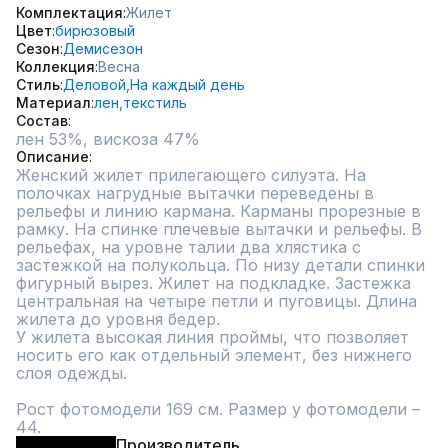
Комплектация
Жилет
Цвет
бирюзовый
Сезон
Демисезон
Коллекция
Весна
Стиль
Деловой,
На каждый день
Материал
лен,
текстиль
Состав
лен 53%, вискоза 47%
Описание
Женский жилет прилегающего силуэта. На 
полочках нагрудные вытачки переведены в 
рельефы и линию кармана. Карманы прорезные в 
рамку. На спинке плечевые вытачки и рельефы. В 
рельефах, на уровне талии два хлястика с 
застежкой на полукольца. По низу детали спинки 
фигурный вырез. Жилет на подкладке. Застежка 
центральная на четыре петли и пуговицы. Длина 
жилета до уровня бедер.

У жилета высокая линия проймы, что позволяет 
носить его как отдельный элемент, без нижнего 
слоя одежды.

Рост фотомодели 169 см. Размер у фотомодели – 
44.
Производитель