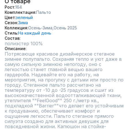
О товаре
Рост
164
Комплектация
Пальто
Цвет
зеленый
Сезон
Зима
Коллекция
Осень-Зима,
Осень 2025
Стиль
На каждый день
Состав
полиэстер 100%
Описание
Потрясающе красивое дизайнерское стеганое 
зимнее полупальто. Сохраняя тепло и уют даже в 
самую сильную зимнюю непогоду, оно с 
легкостью станет главной вещью вашего 
гардероба. Надевайте его на работу, на 
мероприятия, на прогулку с детьми или просто по 
городу. Стеганное пальто рассчитано на 
температуру от -10 до -25 градусов и сшит из 
высококачественной водоотталкивающей ткани, 
утеплителя ""FeelGood"" 250 г./метр кв., 
подкладкой ""Barrier""что делает его устойчивым 
к продуванию, обеспечивает комфорт и 
ощущение легкости. Пальто стеганое прямого 
силуэта создано для активных девушек для 
повседневной жизни. Капюшон на стойке-