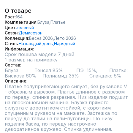
О товаре
Рост
164
Комплектация
Блуза,
Платье
Цвет
зеленый
Сезон
Демисезон
Коллекция
Весна 2026,
Лето 2026
Стиль
На каждый день,
Нарядный
Информация
Срок пошива модели 7 дней
1 размер на примерку
Состав
Блуза:          Тенсел 85%         ПЭ  15%;        Платье:        
Описание
Платье полуприлегающего силуэт, без рукавовс V 
- образным вырезом. Платье длинное с разрезом 
по переду, спинка разрезная. Низ изделия подшит 
на плоскошовной машине. Блузка прямого 
силуэта с воротнтком стойкой, с коротким 
спущенным рукавом на манжете. Застежка по 
переду до талии на пели-пуговицы. По низу 
изделия баска, по переду настрочено 
декоративное кружево. Спинка удлиненная.
