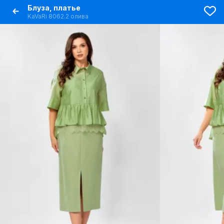
Блуза, платье
KaVaRi 8062.2 олива