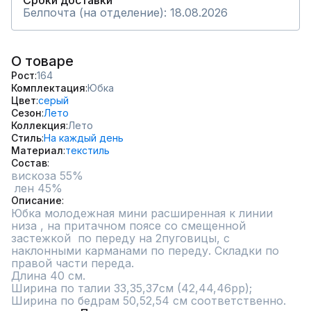
Сроки доставки
Белпочта (на отделение): 18.08.2026
О товаре
Рост
164
Комплектация
Юбка
Цвет
серый
Сезон
Лето
Коллекция
Лето
Стиль
На каждый день
Материал
текстиль
Состав
вискоза 55%

 лен 45%
Описание
Юбка молодежная мини расширенная к линии 
низа , на притачном поясе со смещенной 
застежкой  по переду на 2пуговицы, с 
наклонными карманами по переду. Складки по 
правой части переда.

Длина 40 см.

Ширина по талии 33,35,37см (42,44,46рр); 

Ширина по бедрам 50,52,54 см соответственно.