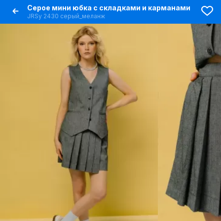
Серое мини юбка с складками и карманами
JRSy 2430 серый_меланж