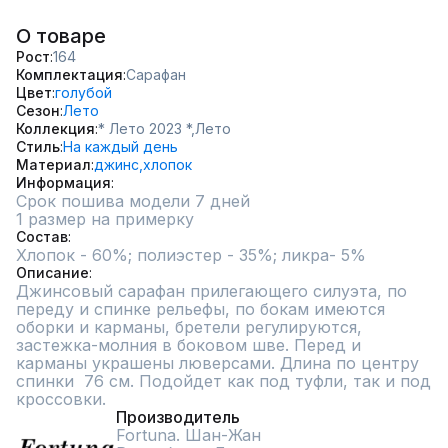
О товаре
Рост
164
Комплектация
Сарафан
Цвет
голубой
Сезон
Лето
Коллекция
* Лето 2023 *,
Лето
Стиль
На каждый день
Материал
джинс,
хлопок
Информация
Срок пошива модели 7 дней
1 размер на примерку
Состав
Хлопок - 60%; полиэстер - 35%; ликра- 5%
Описание
Джинсовый сарафан прилегающего силуэта, по 
переду и спинке рельефы, по бокам имеются 
оборки и карманы, бретели регулируются, 
застежка-молния в боковом шве. Перед и 
карманы украшены люверсами. Длина по центру 
спинки  76 см. Подойдет как под туфли, так и под 
кроссовки.
Производитель
Fortuna. Шан-Жан