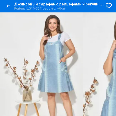
Джинсовый сарафан с рельефами и регулируемыми бретелями
Fortuna ШЖ 1-327 серо-голубой