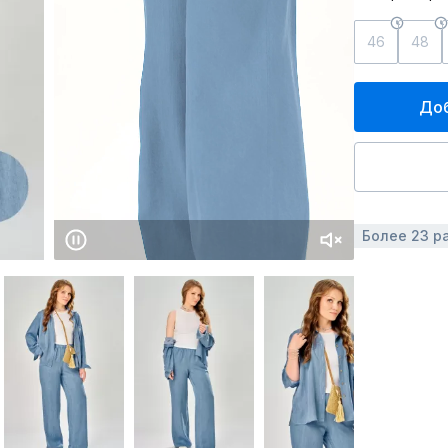
46
48
Доб
Более 23 р