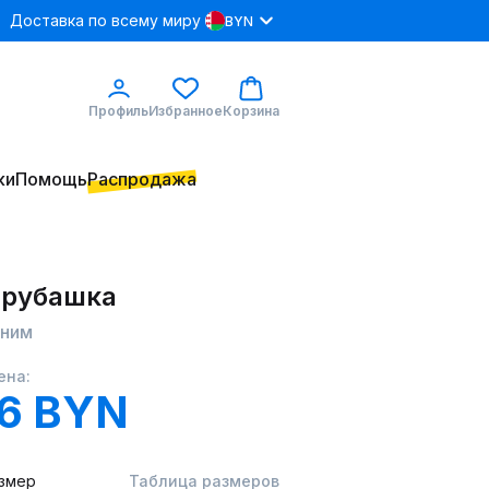
Доставка по всему миру
BYN
Профиль
Избранное
Корзина
ки
Помощь
Распродажа
 рубашка
еним
ена:
.6 BYN
змер
Таблица размеров