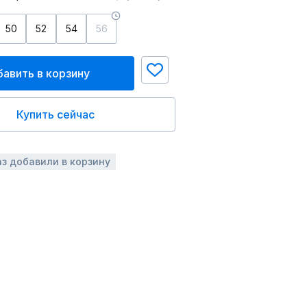
50
52
54
56
авить в корзину
Купить сейчас
аз добавили в корзину