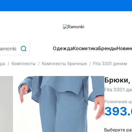
Одежда
Косметика
Бренды
Новин
да
Комплекты
Комплекты брючные
Fita 3301 деним
Брюки,
Fita 3301 д
Розничная ц
393
Выберите ра