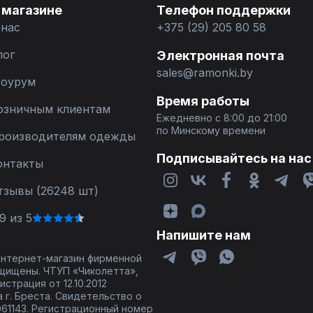
 магазине
Телефон поддержки
 нас
+375 (29) 205 80 58
лог
Электронная почта
sales@ramonki.by
оурум
Время работы
озничным клиентам
Ежедневно с 8:00 до 21:00
по Минскому времени
роизводителям одежды
Подписывайтесь на нас
онтакты
тзывы (26248 шт)
9 из 5
Напишите нам
 интернет-магазин фирменной
щищены. ЧТУП «Чиколетта»,
страция от 12.10.2012
 г. Бреста. Свидетельство о
61143. Регистрационный номер