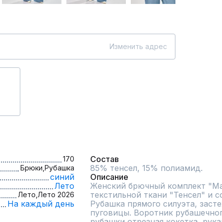
Изменить адрес
Состав
170
85% тенсел, 15% полиамид.
Брюки,
Рубашка
синий
Описание
Лето
Женский брючный комплект "Маг
текстильной ткани "Тенсел" и с
Лето,
Лето 2026
На каждый день
Рубашка прямого силуэта, засте
пуговицы. Воротник рубашечного
рубашки отрезная кокетка, рук