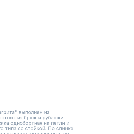
рита" выполнен из 
остоит из брюк и рубашки.

жка однобортная на петли и 
 типа со стойкой. По спинке 
ава втачные одношовные, по 