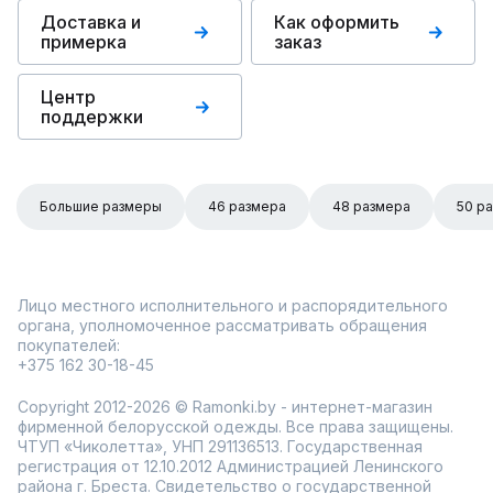
Доставка и
Как оформить
примерка
заказ
Центр
поддержки
Большие размеры
46 размера
48 размера
50 р
Лицо местного исполнительного и распорядительного
органа, уполномоченное рассматривать обращения
покупателей:
+375 162 30-18-45
Copyright 2012-2026 © Ramonki.by - интернет-магазин
фирменной белорусской одежды. Все права защищены.
ЧТУП «Чиколетта», УНП 291136513. Государственная
регистрация от 12.10.2012 Администрацией Ленинского
района г. Бреста. Свидетельство о государственной