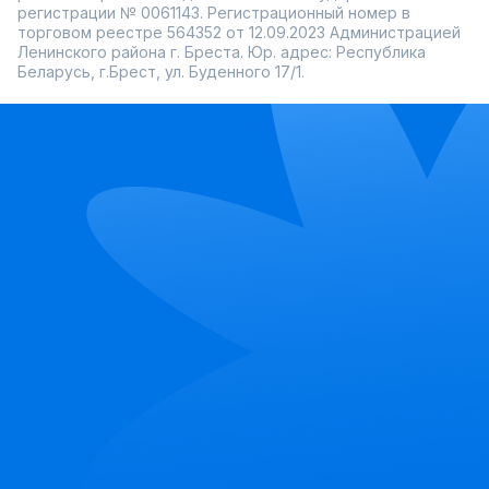
регистрации № 0061143. Регистрационный номер в
торговом реестре 564352 от 12.09.2023 Администрацией
Ленинского района г. Бреста. Юр. адрес: Республика
Беларусь, г.Брест, ул. Буденного 17/1.