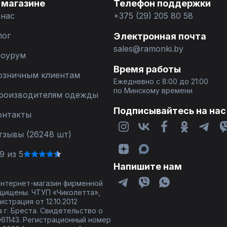
 магазине
Телефон поддержки
 нас
+375 (29) 205 80 58
лог
Электронная почта
sales@ramonki.by
оурум
Время работы
озничным клиентам
Ежедневно с 8:00 до 21:00
по Минскому времени
роизводителям одежды
Подписывайтесь на нас
онтакты
тзывы (26248 шт)
9 из 5
Напишите нам
 интернет-магазин фирменной
щищены. ЧТУП «Чиколетта»,
страция от 12.10.2012
 г. Бреста. Свидетельство о
61143. Регистрационный номер