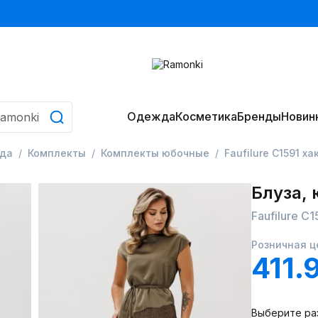
Одежда
Косметика
Бренды
Новин
да
Комплекты
Комплекты юбочные
Faufilure C1591 ха
Блуза,
Faufilure C1
Розничная ц
411.
Выберите ра