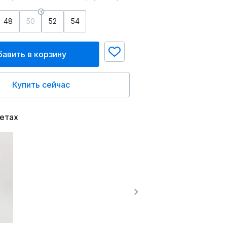
48
50
52
54
авить в корзину
Купить сейчас
ветах