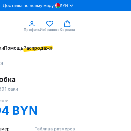
Доставка по всему миру
BYN
Профиль
Избранное
Корзина
ки
Помощь
Распродажа
ки
 юбка
591 хаки
ена:
94 BYN
змер
Таблица размеров