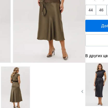
44
46
Доб
В других ц