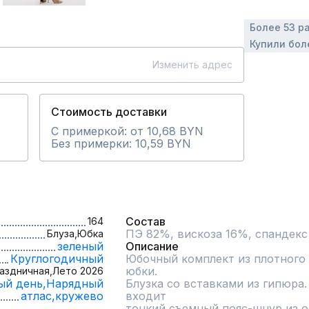
Более 53 р
Купили бол
Изменить адрес
Стоимость доставки
С примеркой: от 10,68 BYN
Без примерки: 10,59 BYN
Состав
164
ПЭ 82%, вискоза 16%, спандек
Блуза,
Юбка
зеленый
Описание
Круглогодичный
Юбочный комплект из плотного а
юбки.

аздничная,
Лето 2026
ый день,
Нарядный
Блузка со вставками из гипюра.
атлас,
кружево
входит

тонкий съемный пояс-шнур из 