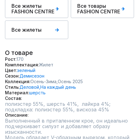
Все жилеты
Все товары
FASHION CENTRE
FASHION CENTRE
Все жилеты
О товаре
Рост
170
Комплектация
Жилет
Цвет
зеленый
Сезон
Демисезон
Коллекция
Осень-Зима,
Осень 2025
Стиль
Деловой,
На каждый день
Материал
шерсть
Состав
полиэстер 55%, шерсть 41%,  лайкра 4%; 
подкладка: полиэстер 55%, вискоза 45%
Описание
Выполненный в приталенном крое, он идеально 
подчеркивает силуэт и добавляет образу 
изысканности.

Модель обладает V-образным вырезом, который 