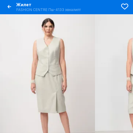
Жилет
FASHION CENTRE Пш-4133 эвкалипт