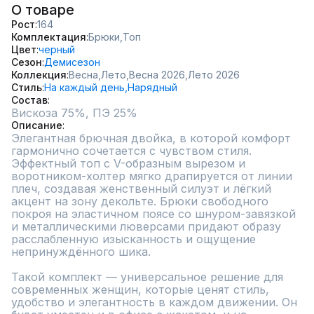
О товаре
Рост
164
Комплектация
Брюки,
Топ
Цвет
черный
Сезон
Демисезон
Коллекция
Весна,
Лето,
Весна 2026,
Лето 2026
Стиль
На каждый день,
Нарядный
Состав
Описание
Элегантная брючная двойка, в которой комфорт 
гармонично сочетается с чувством стиля.

Эффектный топ с V-образным вырезом и 
воротником-холтер мягко драпируется от линии 
плеч, создавая женственный силуэт и лёгкий 
акцент на зону декольте. Брюки свободного 
покроя на эластичном поясе со шнуром-завязкой 
и металлическими люверсами придают образу 
расслабленную изысканность и ощущение 
непринуждённого шика.

Такой комплект — универсальное решение для 
современных женщин, которые ценят стиль, 
удобство и элегантность в каждом движении. Он 