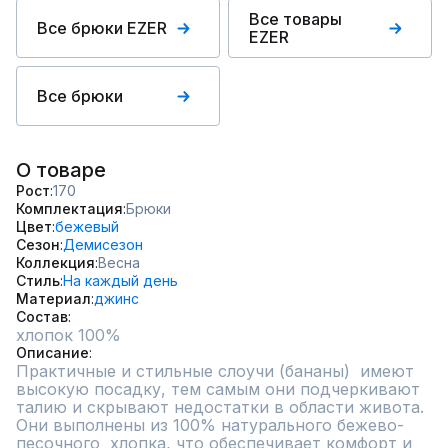
Все товары
Все брюки EZER
EZER
Все брюки
О товаре
Рост
170
Комплектация
Брюки
Цвет
бежевый
Сезон
Демисезон
Коллекция
Весна
Стиль
На каждый день
Материал
джинс
Состав
Описание
Практичные и стильные слоучи (бананы)  имеют 
высокую посадку, тем самым они подчеркивают 
талию и скрывают недостатки в области живота. 
Они выполнены из 100% натурального бежево-
песочного  хлопка, что обеспечивает комфорт и 