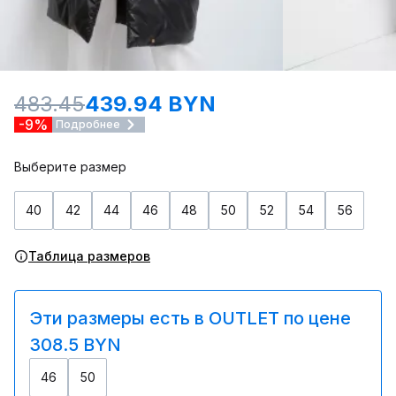
483.45
439.94 BYN
-9%
Подробнее
Выберите размер
40
42
44
46
48
50
52
54
56
Таблица размеров
Эти размеры есть в OUTLET по цене
308.5 BYN
46
50