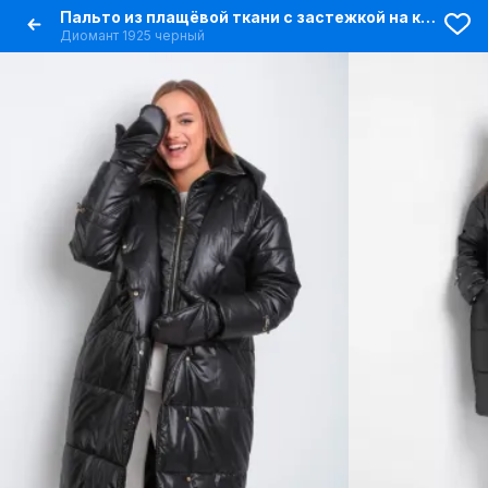
Пальто из плащёвой ткани с застежкой на кнопки и прорезными карманами
Диомант 1925 черный