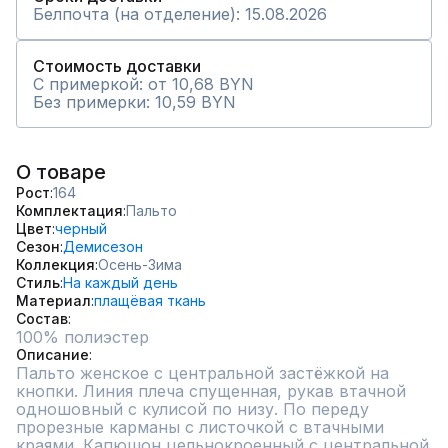
Белпочта (на отделение): 15.08.2026
Стоимость доставки
С примеркой: от 10,68 BYN
Без примерки: 10,59 BYN
О товаре
Рост
164
Комплектация
Пальто
Цвет
черный
Сезон
Демисезон
Коллекция
Осень-Зима
Стиль
На каждый день
Материал
плащёвая ткань
Состав
100% полиэстер
Описание
Пальто женское с центральной застёжкой на 
кнопки. Линия плеча спущенная, рукав втачной 
одношовный с кулисой по низу. По переду 
прорезные карманы с листочкой с втачными 
краями. Капюшон цельнокроенный с центральной 