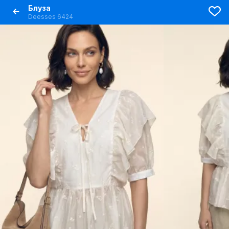
Блуза
Deesses 6424