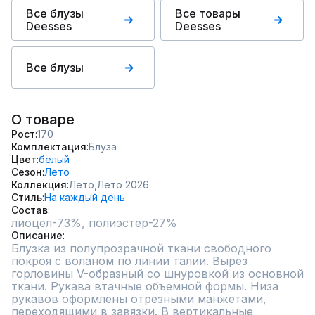
Все блузы
Все товары
Deesses
Deesses
Все блузы
О товаре
Рост
170
Комплектация
Блуза
Цвет
белый
Сезон
Лето
Коллекция
Лето,
Лето 2026
Стиль
На каждый день
Состав
лиоцел-73%, полиэстер-27%
Описание
Блузка из полупрозрачной ткани свободного 
покроя с воланом по линии талии. Вырез 
горловины V-образный со шнуровкой из основной 
ткани. Рукава втачные объемной формы. Низа 
рукавов оформлены отрезными манжетами, 
переходящими в завязки. В вертикальные 