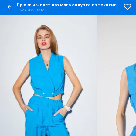
Брюки и жилет прямого силуэта из текстиля лето
DAVYDOV 9312.1