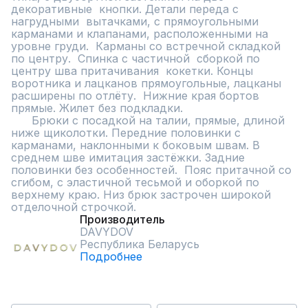
декоративные  кнопки. Детали переда с 
нагрудными  вытачками, с прямоугольными 
карманами и клапанами, расположенными на 
уровне груди.  Карманы со встречной складкой 
по центру.  Спинка с частичной  сборкой по 
центру шва притачивания  кокетки. Концы 
воротника и лацканов прямоугольные, лацканы 
расширены по отлёту.  Нижние края бортов 
прямые. Жилет без подкладки.

      Брюки с посадкой на талии, прямые, длиной 
ниже щиколотки. Передние половинки с 
карманами, наклонными к боковым швам. В 
среднем шве имитация застёжки. Задние 
половинки без особенностей.  Пояс притачной со 
сгибом, с эластичной тесьмой и оборкой по 
верхнему краю. Низ брюк застрочен широкой 
отделочной строчкой.
Производитель
DAVYDOV
Республика Беларусь
Подробнее