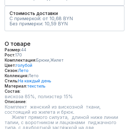
Стоимость доставки
С примеркой: от 10,68 BYN
Без примерки: 10,59 BYN
О товаре
Размер
44
Рост
170
Комплектация
Брюки,
Жилет
Цвет
голубой
Сезон
Лето
Коллекция
Лето
Стиль
На каждый день
Материал
текстиль
Состав
Описание
Комплект  женский из вискозной  ткани, 
состоящий из жилета и брюк. 

     Жилет прямого силуэта,  длиной ниже линии 
талии, с воротником и лацканами  пиджачного 
типа, с двубортной застёжкой на две 