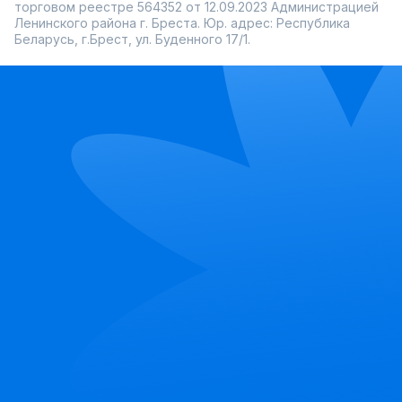
торговом реестре 564352 от 12.09.2023 Администрацией
Ленинского района г. Бреста. Юр. адрес: Республика
Беларусь, г.Брест, ул. Буденного 17/1.