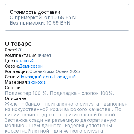
Стоимость доставки
С примеркой: от 10,68 BYN
Без примерки: 10,59 BYN
О товаре
Рост
170
Комплектация
Жилет
Цвет
красный
Сезон
Демисезон
Коллекция
Осень-Зима,
Осень 2025
Стиль
На каждый день,
Нарядный
Материал
экокожа
Состав
Описание
Жилет - бандо , приталенного силуэта , выполнен 
из искусственной кожи высокого качества . По 
линии талии подрез , с оригинальной баской . 
Застежка сзади на разъемную декоративную 
молнию . Швы данного  изделия уплотнены 
корсетной летной , для четкого силуэта .