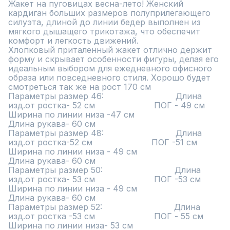
Жакет на пуговицах весна-лето! Женский 
кардиган больших размеров полуприлегающего 
силуэта, длиной до линии бедер выполнен из 
мягкого дышащего трикотажа, что обеспечит 
комфорт и легкость движений.

Хлопковый приталенный жакет отлично держит 
форму и скрывает особенности фигуры, делая его 
идеальным выбором для ежедневного офисного 
образа или повседневного стиля. Хорошо будет 
смотреться так же на рост 170 см

Параметры размер 46:                            Длина 
изд.от ростка- 52 см                       ПОГ - 49 см                                                        
Ширина по линии низа -47 см                                                            
Длина рукава- 60 см               

Параметры размер 48:                            Длина 
изд.от ростка-52 см                       ПОГ -51 см                                                        
Ширина по линии низа - 49 см                                                            
Длина рукава- 60 см           

Параметры размер 50:                            Длина 
изд.от ростка- 53 см                       ПОГ -53 см                                                        
Ширина по линии низа - 49 см                                                            
Длина рукава- 60 см                

Параметры размер 52:                            Длина 
изд.от ростка -53 см                       ПОГ - 55 см                                                        
Ширина по линии низа- 53 см                                                            