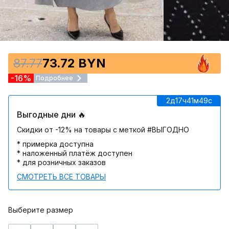
87.77
73.72 BYN
-16%
Подробнее
2д
17ч
41м
49c
Выгодные дни 🔥
Скидки от -12% на товары с меткой #ВЫГОДНО
* примерка доступна
* наложенный платёж доступен
* для розничных заказов
СМОТРЕТЬ ВСЕ ТОВАРЫ
Выберите размер