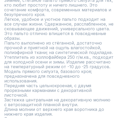
Зимнее, стеганое пальто прямого силуэта для тех, 
кто любит простоту и ничего лишнего. Это 
сочетание комфорта, современных материалов и 
безупречного кроя. 

Лёгкое, удобное и уютное пальто подходит на 
все случаи жизни. Сдержанное, расслабленное, не 
сковывающее движений, универсального цвета. 
Это пальто отлично впишется в повседневные 
образы.

Пальто выполнено из стёганной, достаточно 
прочной и приятной на ощупь влагостойкой, 
полиэфирной ткани; на синтетической подкладке. 
Утеплитель из холлофайбера 250 г/м.кв., подходит 
для холодной осени и зимы. Изделие рассчитано 
на температурный режим от -10 до -25 градусов.

Модель прямого силуэта, базового кроя; 
предназначена для повседневного 
использования.

Передняя часть цельнокроеная, с двумя 
прорезными карманами с декоративной 
листочкой. 

Застежка центральная на декоративную молнию 
с ветрозащитной планкой внутри.

Длина молнии от верхнего края воротника до 
нижнего края изделия. 
