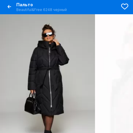
Пальто
Beautiful&Free 6248 черный