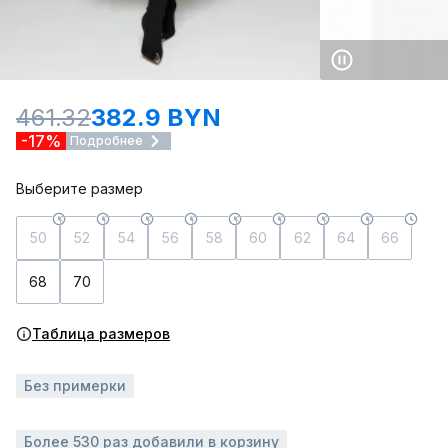
461.32
382.9 BYN
-17%
Подробнее
Выберите размер
50
52
54
56
58
60
62
64
66
68
70
Таблица размеров
Без примерки
Более 530 раз добавили в корзину