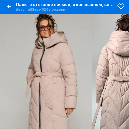
Пальто стеганое прямое, с капюшоном, воротником-стойкой, поясом
Beautiful&Free 6248 бежевый