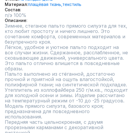
Материал
плащёвая ткань,
текстиль
Состав
Описание
Зимнее, стеганое пальто прямого силуэта для тех, 
кто любит простоту и ничего лишнего. Это 
сочетание комфорта, современных материалов и 
безупречного кроя. 

Лёгкое, удобное и уютное пальто подходит на 
все случаи жизни. Сдержанное, расслабленное, не 
сковывающее движений, универсального цвета. 
Это пальто отлично впишется в повседневные 
образы.

Пальто выполнено из стёганной, достаточно 
прочной и приятной на ощупь влагостойкой, 
полиэфирной ткани; на синтетической подкладке. 
Утеплитель из холлофайбера 250 г/м.кв., подходит 
для холодной осени и зимы. Изделие рассчитано 
на температурный режим от -10 до -25 градусов.

Модель прямого силуэта, базового кроя; 
предназначена для повседневного 
использования.

Передняя часть цельнокроеная, с двумя 
прорезными карманами с декоративной 
листочкой. 
