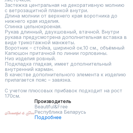
Застежка центральная на декоративную молнию 
с ветрозащитной планкой внутри.

Длина молнии от верхнего края воротника до 
нижнего края изделия. 

Спинка цельнокроеная.

Рукав длинный, двухшовный, втачной. Внутри 
рукава предусмотрена дополнительная вставка в 
виде трикотажной манжеты.

Воротник – стойка, шириной ок.10 см., объёмный

Капюшон притачной по линии горловины.

Низ изделия ровный.

Подкладка гладкая, имеет дополнительный 
внутренний карман.

В качестве дополнительного элемента к изделию 
прилагается пояс – завязка. 

С учетом плюсовых прибавок подходит на рост 
170см.
Производитель
Beautiful&Free
Республика Беларусь
Подробнее