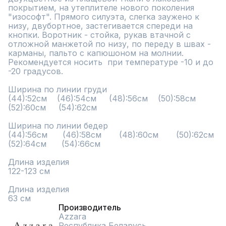
покрытием, на утеплителе нового поколения 
"изософт". Прямого силуэта, слегка заужено к 
низу, двубортное, застегивается спереди на 
кнопки. Воротник - стойка, рукав втачной с 
отложной манжетой по низу, по переду в швах - 
карманы, пальто с капюшоном на молнии. 
Рекомендуется носить  при температуре -10 и до 
-20 градусов.

Ширина по линии груди

(44):52см    (46):54см     (48):56см    (50):58см     
(52):60см     (54):62см          

Ширина по линии бедер

(44):56см      (46):58см       (48):60см       (50):62см      
(52):64см      (54):66см          

Длина изделия

122-123 см

Длина изделия

63 см
Производитель
Azzara
Республика Беларусь