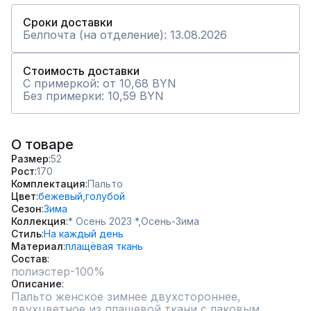
Сроки доставки
Белпочта (на отделение): 13.08.2026
Стоимость доставки
С примеркой: от 10,68 BYN
Без примерки: 10,59 BYN
О товаре
Размер
52
Рост
170
Комплектация
Пальто
Цвет
бежевый,
голубой
Сезон
Зима
Коллекция
* Осень 2023 *,
Осень-Зима
Стиль
На каждый день
Материал
плащёвая ткань
Состав
полиэстер-100%
Описание
Пальто женское зимнее двухстороннее, 
двухцветное из плащевой ткани с лаковым 