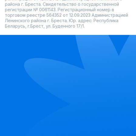
района г. Бреста. Свидетельство о государственной
регистрации № 0061143. Регистрационный номер в
торговом реестре 564352 от 12.09.2023 Администрацией
Ленинского района г. Бреста. Юр. адрес: Республика
Беларусь, г.Брест, ул. Буденного 17/1.