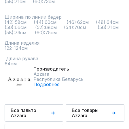
(58):71см     (60):73см          

Ширина по линии бедер

(42):58см     (44):60см       (46):62см     (48):64см      
(50):66см      (52):68см     (54):70см        (56):71см      
(58):73см      (60):75см          

Длина изделия

122-124см

 Длина рукава

64см
Производитель
Azzara
Республика Беларусь
Подробнее
Все пальто
Все товары
Azzara
Azzara