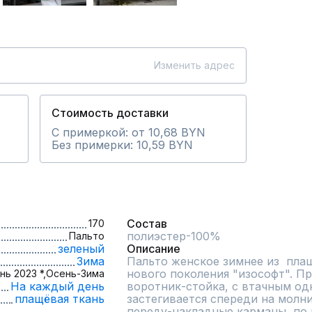
Изменить адрес
Стоимость доставки
С примеркой: от 10,68 BYN
Без примерки: 10,59 BYN
Состав
170
полиэстер-100%
Пальто
зеленый
Описание
Зима
Пальто женское зимнее из  плащ
нового поколения "изософт". Пр
нь 2023 *,
Осень-Зима
На каждый день
воротник-стойка, с втачным од
плащёвая ткань
застегивается спереди на молни
переду-накладные карманы, по 