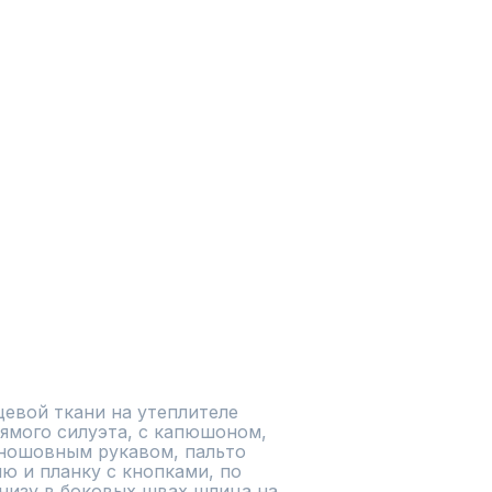
евой ткани на утеплителе 
ямого силуэта, с капюшоном, 
ношовным рукавом, пальто 
ю и планку с кнопками, по 
низу в боковых швах шлица на 