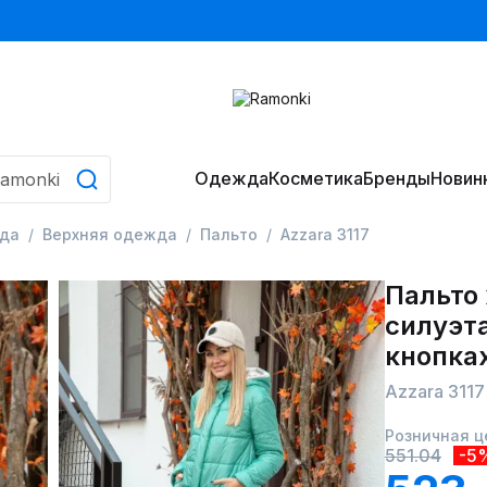
Одежда
Косметика
Бренды
Новин
да
Верхняя одежда
Пальто
Azzara 3117
Пальто
силуэта
кнопка
Azzara 3117
Розничная ц
551.04
-5