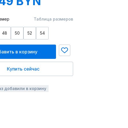
.49 BYN
змер
Таблица размеров
48
50
52
54
авить в корзину
Купить сейчас
аз добавили в корзину