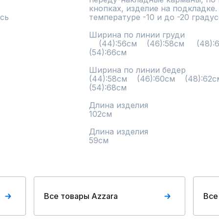
кнопках, изделие на подкладке.
сь
температуре -10 и до -20 градусо
Ширина по линии груди

    (44):56см    (46):58см     (48):60см    (50):62см    (52):64см     
(54):66см            

Ширина по линии бедер

(44):58см    (46):60см    (48):62см   
(54):68см            

Длина изделия

102см 

Длина изделия

59см
Все товары Azzara
Все