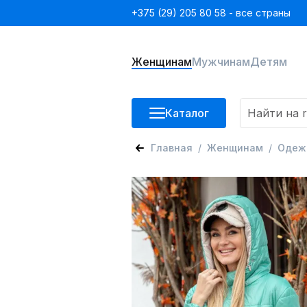
+375 (29) 205 80 58 - все страны
Женщинам
Мужчинам
Детям
Каталог
Главная
Женщинам
Одеж