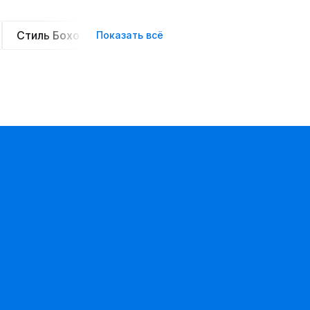
Стиль Бохо
Элегантные
Оверсайз
Сте
Показать всё