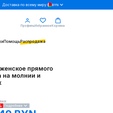
Доставка по всему миру
BYN
Профиль
Избранное
Корзина
ки
Помощь
Распродажа
 женское прямого
 на молнии и
х
ена:
%
Подробнее