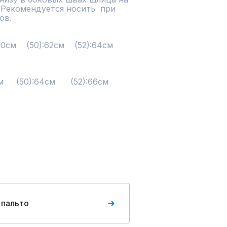
 Рекомендуется носить  при 
в.

  (50):64см      (52):66см     
 пальто