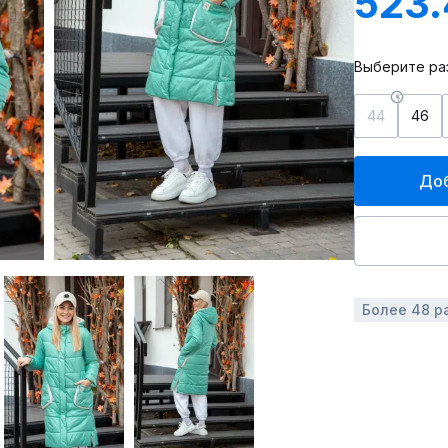
523
Выберите ра
44
46
Доб
Более 48 р