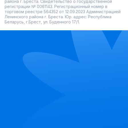
района г. Бреста. Свидетельство о государственной
регистрации № 0061143. Регистрационный номер в
торговом реестре 564352 от 12.09.2023 Администрацией
Ленинского района г. Бреста. Юр. адрес: Республика
Беларусь, г.Брест, ул. Буденного 17/1.