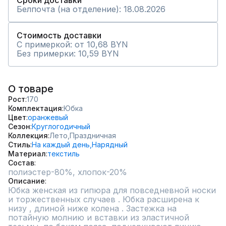
Сроки доставки
Белпочта (на отделение): 18.08.2026
Стоимость доставки
С примеркой: от 10,68 BYN
Без примерки: 10,59 BYN
О товаре
Рост
170
Комплектация
Юбка
Цвет
оранжевый
Сезон
Круглогодичный
Коллекция
Лето,
Праздничная
Стиль
На каждый день,
Нарядный
Материал
текстиль
Состав
полиэстер-80%, хлопок-20%
Описание
Юбка женская из гипюра для повседневной носки 
и торжественных случаев . Юбка расширена к 
низу , длиной ниже колена . Застежка на 
потайную молнию и вставки из эластичной 