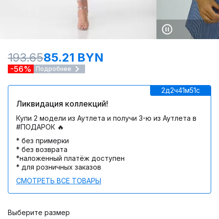
193.65
85.21 BYN
-56%
Подробнее
2д
2ч
41м
51c
Ликвидация коллекций!
Купи 2 модели из Аутлета и получи 3-ю из Аутлета в
#ПОДАРОК 🔥
* без примерки
* без возврата
*наложенный платёж доступен
* для розничных заказов
СМОТРЕТЬ ВСЕ ТОВАРЫ
Выберите размер