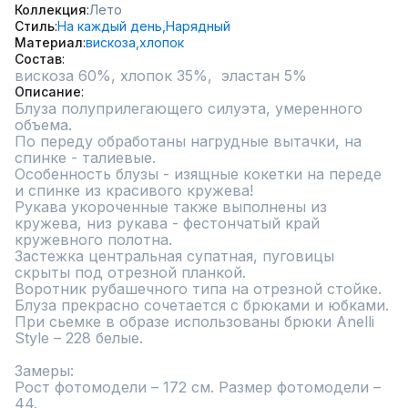
Коллекция
Лето
Стиль
На каждый день,
Нарядный
Материал
вискоза,
хлопок
Состав
вискоза 60%, хлопок 35%,  эластан 5%
Описание
Блуза полуприлегающего силуэта, умеренного 
объема.

По переду обработаны нагрудные вытачки, на 
спинке - талиевые.

Особенность блузы - изящные кокетки на переде 
и спинке из красивого кружева!

Рукава укороченные также выполнены из 
кружева, низ рукава - фестончатый край 
кружевного полотна.

Застежка центральная супатная, пуговицы 
скрыты под отрезной планкой.

Воротник рубашечного типа на отрезной стойке.

Блуза прекрасно сочетается с брюками и юбками.

При сьемке в образе использованы брюки Anelli 
Style – 228 белые.

Замеры:

Рост фотомодели – 172 см. Размер фотомодели – 
44.
